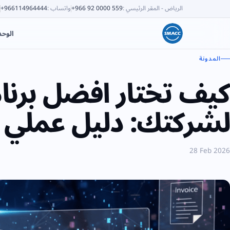
الرياض - المقر الرئيسي
:
+966 92 0000 559
واتساب
:
+966114964444
الوح
المدونة
كيف تختار افضل برن
لشركتك: دليل عملي لا
28 Feb 2026