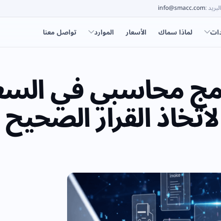
البريد
:
info@smacc.com
دات
لماذا سماك
الأسعار
الموارد
تواصل معنا
امج محاسبي في السع
تخاذ القرار الصحيح