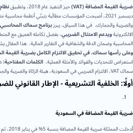
ضريبة القيمة المضافة (VAT)
حيز التنفيذ عام 2018، وتطبيق
نظام ال
ديسمبر 2021، أصبحت المؤسسات مطالَبة بتبنّي أنظمة محاسبية 
والضريبة والجمارك. في هذا السياق، يبرز
برنامج سماك المحاسبي (SMACC
الالكترونية
ويدعم الامتثال الضريبي
، بفضل تكامله العميق مع المتطل
المحاسبية وضمان الدقة والشفافية في التقارير المالية. هذا المقال 
وعلى رأسها سماك، في تحقيق الالتزام الكامل بضريبة القيمة الم
استعراض للتحديات والفوائد والأمثلة العملية.
الكلمات المفتاحية:
ضر
سماك VAT، الالتزام الضريبي في السعودية، هيئة الزكاة والضريبة والجمارك.
أولًا: الخلفية التشريعية - الإطار القانوني للضر
ضريبة القيمة المضافة في السعودية