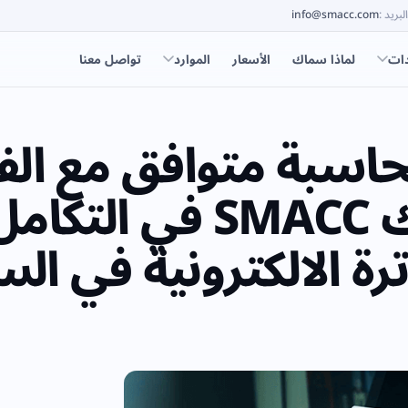
البريد
:
info@smacc.com
دات
لماذا سماك
الأسعار
الموارد
تواصل معنا
اسبة متوافق مع الفا
الالكترونية مثل سماك CC
رة الالكترونية في ال