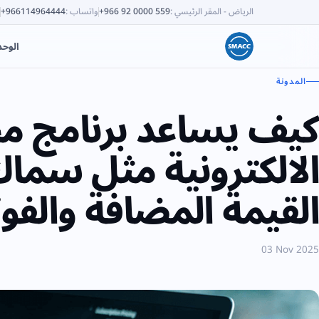
الرياض - المقر الرئيسي
:
+966 92 0000 559
واتساب
:
+966114964444
الوح
المدونة
كيف يساعد برنامج مح
القيمة المضافة والفوت
03 Nov 2025