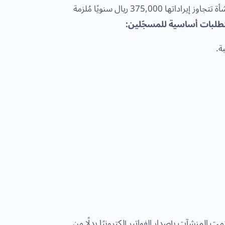
غير مباشرة تُفرض على معظم السلع والخدمات داخل المملكة. كل منشأة تتجاوز إيراداتها 375,000 ريال سنويًا مُلزمة
طلبات أساسية للمسجّلين:
بة.
 ديسمبر 2021، وألزمت المنشآت بإصدار الفواتير إلكترونيًا بدلًا من