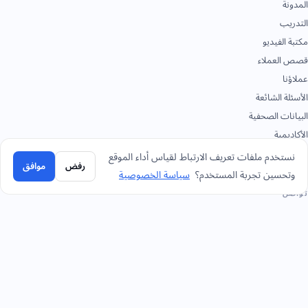
المدونة
التدريب
مكتبة الفيديو
قصص العملاء
عملاؤنا
الأسئلة الشائعة
البيانات الصحفية
الأكاديمية
الوثائق
نستخدم ملفات تعريف الارتباط لقياس أداء الموقع
رفض
موافق
وتحسين تجربة المستخدم؟
سياسة الخصوصية
تواصل
+966 92 0000 559
الرياض - المقر الرئيسي
+966114964444
واتساب الرياض - المقر الرئيسي
+966 12 691 8444
جدة
+966 3 889 0997
الخبر
+966 14 421 1960
تبوك