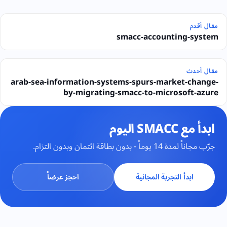
مقال أقدم
smacc-accounting-system
مقال أحدث
arab-sea-information-systems-spurs-market-change-
by-migrating-smacc-to-microsoft-azure
ابدأ مع SMACC اليوم
جرّب مجاناً لمدة 14 يوماً - بدون بطاقة ائتمان وبدون التزام.
ابدأ التجربة المجانية
احجز عرضاً