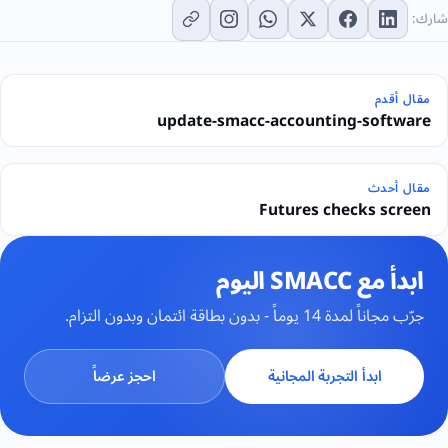
شارك:
مقال أقدم
update-smacc-accounting-software
مقال أحدث
Futures checks screen
ابدأ مع SMACC اليوم
جرّب مجاناً لمدة 14 يوماً - بدون بطاقة ائتمان وبدون التزام.
ابدأ التجربة المجانية
احجز عرضاً