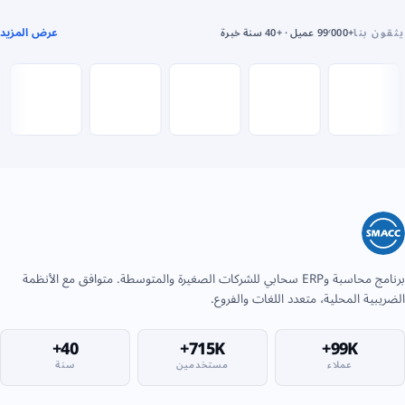
عرض المزيد
يثقون بنا
+99٬000 عميل · +40 سنة خبرة
برنامج محاسبة وERP سحابي للشركات الصغيرة والمتوسطة. متوافق مع الأنظمة
الضريبية المحلية، متعدد اللغات والفروع.
40+
715K+
99K+
عملاء
مستخدمين
سنة