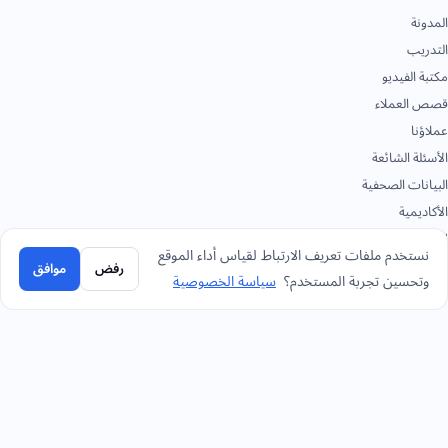
المدونة
التدريب
مكتبة الفيديو
قصص العملاء
عملاؤنا
الأسئلة الشائعة
البيانات الصحفية
الأكاديمية
الوثائق
نستخدم ملفات تعريف الارتباط لقياس أداء الموقع
رفض
موافق
وتحسين تجربة المستخدم؟
سياسة الخصوصية
تواصل
+966 92 0000 559
الرياض - المقر الرئيسي
+966114964444
واتساب الرياض - المقر الرئيسي
+966 12 691 8444
جدة
+966 3 889 0997
الخبر
+966 14 421 1960
تبوك