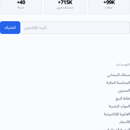
40+
715K+
99K+
عملاء
مستخدمين
سنة
اشترك
الوحدات
سماك السحابي
المحاسبة المالية
المخزون
نقاط البيع
الموارد البشرية
الفاتورة الإلكترونية
الأسعار
التجربة المجانية