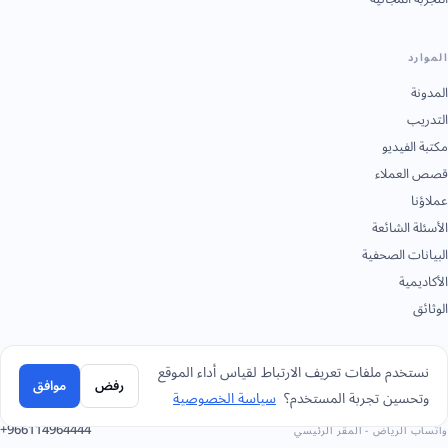
الموارد
المدونة
التدريب
مكتبة الفيديو
قصص العملاء
عملاؤنا
الأسئلة الشائعة
البيانات الصحفية
الأكاديمية
الوثائق
تواصل
نستخدم ملفات تعريف الارتباط لقياس أداء الموقع
رفض
موافق
وتحسين تجربة المستخدم؟
سياسة الخصوصية
+966 92 0000 559
الرياض - المقر الرئيسي
+966114964444
واتساب الرياض - المقر الرئيسي