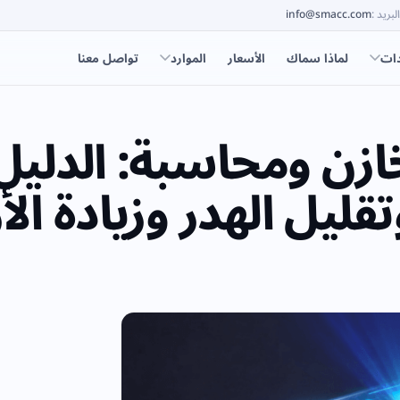
البريد
:
info@smacc.com
دات
لماذا سماك
الأسعار
الموارد
تواصل معنا
خازن ومحاسبة: الدلي
ليل الهدر وزيادة الأر