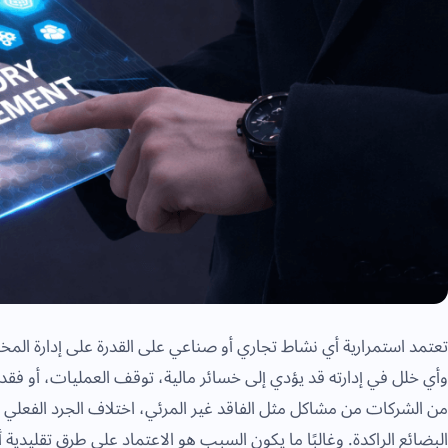
تعتمد استمرارية أي نشاط تجاري أو صناعي على القدرة على إدارة الم
وأي خلل في إدارته قد يؤدي إلى خسائر مالية، توقف العمليات، أو فقد
من الشركات من مشاكل مثل الفاقد غير المرئي، اختلاف الجرد الفعلي ع
البضائع الراكدة. وغالبًا ما يكون السبب هو الاعتماد على طرق تقليدية 