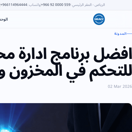
الرياض - المقر الرئيسي
:
+966 92 0000 559
واتساب
:
+966114964444
الوح
المدونة
افضل برنامج ادارة م
للتحكم في المخزون وتق
02 Mar 2026