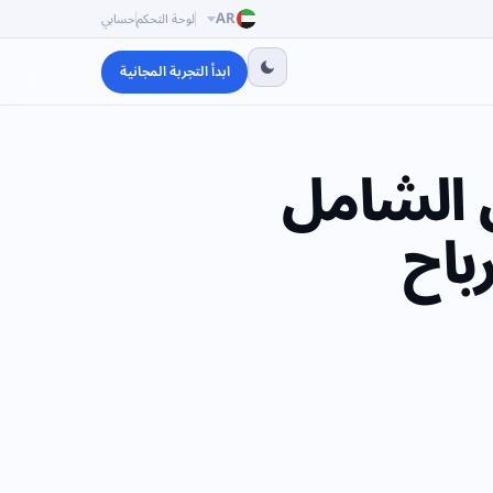
AR
لوحة التحكم
حسابي
ابدأ التجربة المجانية
ل الشامل
باح