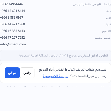
+966114964444
واتساب الرياض - المقر الرئيسي
+966 12 691 8444
جدة
+966 3 889 0997
الخبر
+966 14 421 1960
تبوك
+966 16 385 8413
القصيم
+966 17 227 7252
خميس مشيط
info@smacc.com
الطريق الدائري الشرقي بين مخرج 13–14، الرياض، المملكة العربية السعودية.
نستخدم ملفات تعريف الارتباط لقياس أداء الموقع
رفض
موافق
وتحسين تجربة المستخدم؟
سياسة الخصوصية
مستضاف على بنية تحتية موثوقة، متوافق مع المعايير الدولية.
الشركاء والمنصات
جيديا
مدفوعات