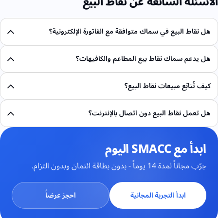
الأسئلة الشائعة عن نقاط البيع
هل نقاط البيع في سماك متوافقة مع الفاتورة الإلكترونية؟
هل يدعم سماك نقاط بيع المطاعم والكافيهات؟
كيف تُتابَع مبيعات نقاط البيع؟
هل تعمل نقاط البيع دون اتصال بالإنترنت؟
ابدأ مع SMACC اليوم
جرّب مجاناً لمدة 14 يوماً - بدون بطاقة ائتمان وبدون التزام.
ابدأ التجربة المجانية
احجز عرضاً