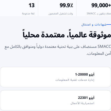
13
99.9٪
+99,000
عملاء يثقون بـ SMACC
وقت تشغيل المضمون
لغة مدعومة
شهادات و امتثال
موثوقة عالمياً، معتمدة محلياً
SMACC مستضاف على بنية تحتية معتمدة دولياً ومتوافق بالكامل مع
أمن المعلومات.
آيزو 20000-1
إدارة خدمات تقنية المعلومات
ISO
20000-1
آيزو 22301
استمرارية الأعمال
ISO
22301