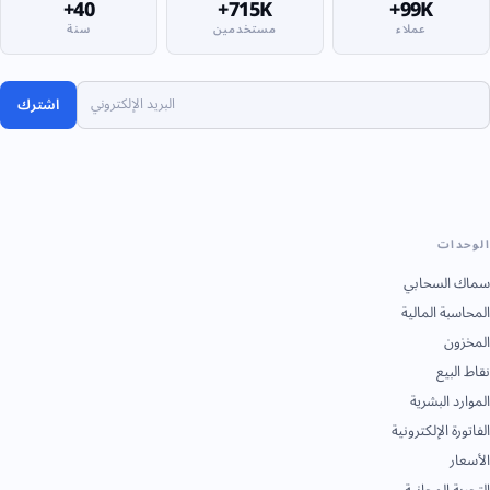
40+
715K+
99K+
عملاء
مستخدمين
سنة
اشترك
الوحدات
سماك السحابي
المحاسبة المالية
المخزون
نقاط البيع
الموارد البشرية
الفاتورة الإلكترونية
الأسعار
التجربة المجانية