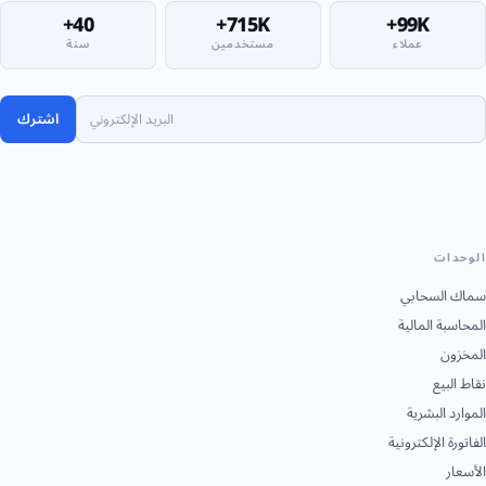
40+
715K+
99K+
عملاء
مستخدمين
سنة
اشترك
الوحدات
سماك السحابي
المحاسبة المالية
المخزون
نقاط البيع
الموارد البشرية
الفاتورة الإلكترونية
الأسعار