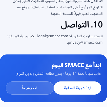
قد نعدّل هذه الشروط دون إشعار مسبق. التحديث الأخير يحمل
التاريخ الموضّح أعلى الصفحة. متابعة استخدامك للموقع بعد
التحديث تعتبر قبولاً للنسخة الجديدة.
10. التواصل
للاستفسارات القانونية:
legal@smacc.com
. لخصوصية البيانات:
.
privacy@smacc.com
ابدأ مع SMACC اليوم
جرّب مجاناً لمدة 14 يوماً - بدون بطاقة ائتمان وبدون التزام.
ابدأ التجربة المجانية
احجز عرضاً