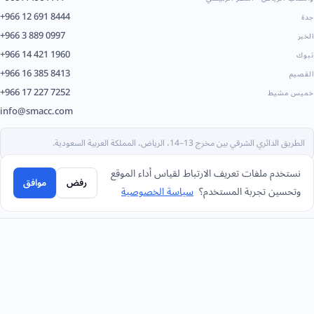
+966 12 691 8444
جدة
+966 3 889 0997
الخبر
+966 14 421 1960
تبوك
+966 16 385 8413
القصيم
+966 17 227 7252
خميس مشيط
info@smacc.com
الطريق الدائري الشرقي بين مخرج 13–14، الرياض، المملكة العربية السعودية.
نستخدم ملفات تعريف الارتباط لقياس أداء الموقع
رفض
موافق
وتحسين تجربة المستخدم؟
سياسة الخصوصية
مستضاف على بنية تحتية موثوقة، متوافق مع المعايير الدولية.
الشركاء والمنصات
جيديا
مدفوعات