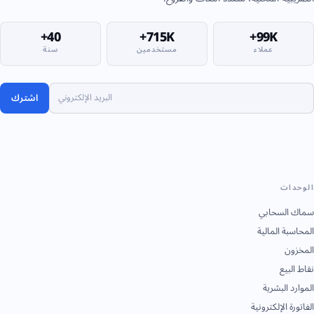
40+
715K+
99K+
عملاء
مستخدمين
سنة
اشترك
الوحدات
سماك السحابي
المحاسبة المالية
المخزون
نقاط البيع
الموارد البشرية
الفاتورة الإلكترونية