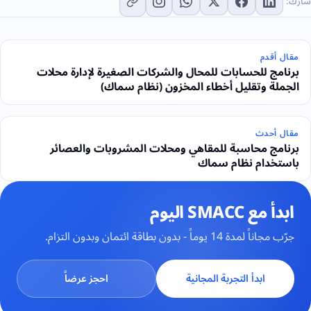
شارك:
مقال أقدم
برنامج للحسابات للمحال والشركات الصغيرة لإدارة محلات
الجملة وتقليل أخطاء المخزون (نظام سماك)
مقال أحدث
برنامج محاسبة للمقاهي ومحلات المشروبات والعصائر
باستخدام نظام سماك
ابدأ مع SMACC اليوم
جرّب مجاناً لمدة 14 يوماً - بدون بطاقة ائتمان وبدون التزام.
ابدأ التجربة المجانية
احجز عرضاً