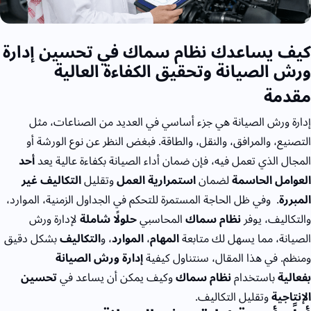
كيف يساعدك نظام سماك في تحسين إدارة
ورش الصيانة وتحقيق الكفاءة العالية
مقدمة
إدارة ورش الصيانة هي جزء أساسي في العديد من الصناعات، مثل
التصنيع، والمرافق، والنقل، والطاقة. فبغض النظر عن نوع الورشة أو
المجال الذي تعمل فيه، فإن ضمان أداء الصيانة بكفاءة عالية يعد
أحد
العوامل الحاسمة
لضمان
استمرارية العمل
وتقليل
التكاليف غير
المبررة
.
وفي ظل الحاجة المستمرة للتحكم في الجداول الزمنية، الموارد،
والتكاليف، يوفر
نظام سماك
المحاسبي
حلولًا شاملة
لإدارة ورش
الصيانة، مما يسهل لك متابعة
المهام
،
الموارد
، و
التكاليف
بشكل دقيق
ومنظم. في هذا المقال، سنتناول كيفية
إدارة ورش الصيانة
بفعالية
باستخدام
نظام سماك
وكيف يمكن أن يساعد في
تحسين
الإنتاجية
وتقليل التكاليف.