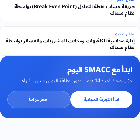
طريقة حساب نقطة التعادل (Break Even Point) بواسطة
نظام سماك
مقال أحدث
إدارة محاسبة الكافيهات ومحلات المشروبات والعصائر بواسطة
نظام سماك
ابدأ مع SMACC اليوم
جرّب مجاناً لمدة 14 يوماً - بدون بطاقة ائتمان وبدون التزام.
ابدأ التجربة المجانية
احجز عرضاً