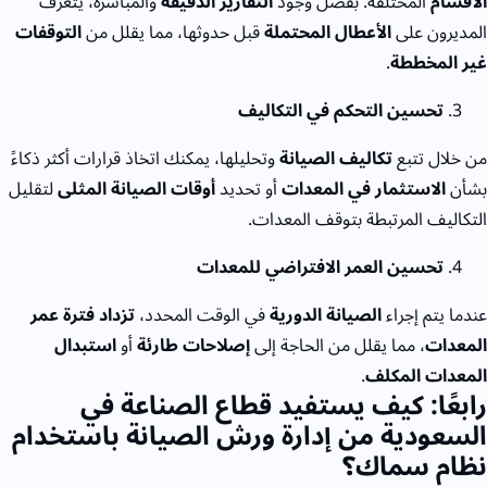
الأقسام
المختلفة. بفضل وجود
التقارير الدقيقة
والمباشرة، يتعرف
المديرون على
الأعطال المحتملة
قبل حدوثها، مما يقلل من
التوقفات
غير المخططة
.
تحسين التحكم في التكاليف
من خلال تتبع
تكاليف الصيانة
وتحليلها، يمكنك اتخاذ قرارات أكثر ذكاءً
بشأن
الاستثمار في المعدات
أو تحديد
أوقات الصيانة المثلى
لتقليل
التكاليف المرتبطة بتوقف المعدات.
تحسين العمر الافتراضي للمعدات
عندما يتم إجراء
الصيانة الدورية
في الوقت المحدد،
تزداد فترة عمر
المعدات
، مما يقلل من الحاجة إلى
إصلاحات طارئة
أو
استبدال
المعدات المكلف
.
رابعًا: كيف يستفيد قطاع الصناعة في
السعودية من إدارة ورش الصيانة باستخدام
نظام سماك؟