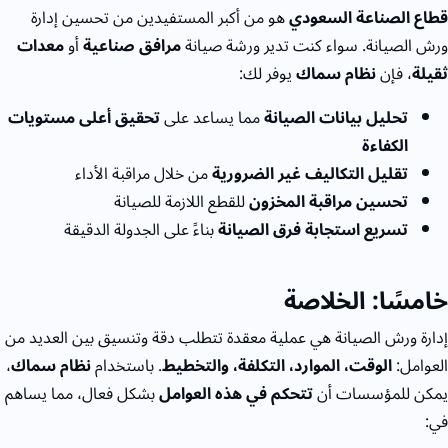
قطاع الصناعة السعودي
هو من أكبر المستفيدين من تحسين إدارة
ورش الصيانة. سواء كنت تدير ورشة صيانة
مرافق صناعية
أو
معدات
ثقيلة
، فإن
نظام سماك
يوفر لك:
تحليل بيانات الصيانة
مما يساعد على
تحقيق أعلى مستويات
الكفاءة
تقليل التكاليف غير الضرورية
من خلال مراقبة الأداء
تحسين مراقبة المخزون
للقطع اللازمة للصيانة
تسريع استجابة فرق الصيانة
بناءً على الجدولة الدقيقة
خامسًا: الخلاصة
إدارة ورش الصيانة هي عملية معقدة تتطلب دقة وتنسيق بين العديد من
العوامل:
الوقت، الموارد، التكلفة، والتخطيط
. باستخدام
نظام سماك
،
يمكن للمؤسسات أن
تتحكم في هذه العوامل
بشكل فعال، مما يساهم
في: