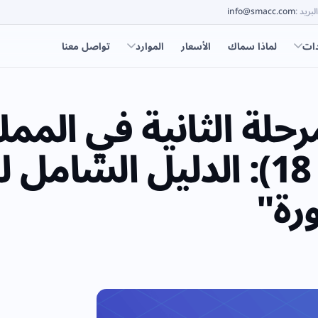
البريد
:
info@smacc.com
دات
لماذا سماك
الأسعار
الموارد
تواصل معنا
مرحلة الثانية في الممل
السعودية (المجموعة 18): الدليل ال
رة"