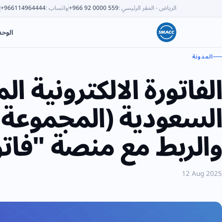
الرياض - المقر الرئيسي
:
+966 92 0000 559
واتساب
:
+966114964444
الوح
المدونة
الفاتورة الالكترونية ال
والربط مع منصة "فاتو
12 Aug 2025