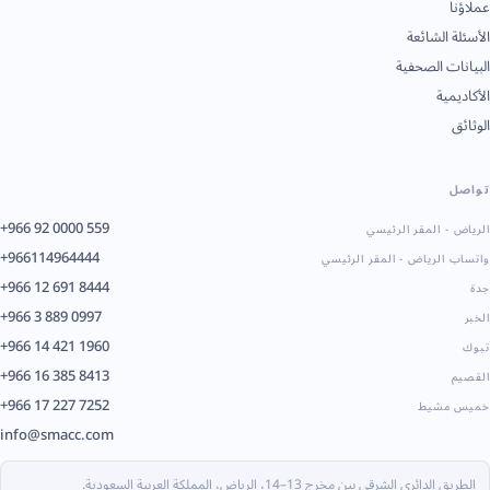
عملاؤنا
الأسئلة الشائعة
البيانات الصحفية
الأكاديمية
الوثائق
تواصل
+966 92 0000 559
الرياض - المقر الرئيسي
+966114964444
واتساب الرياض - المقر الرئيسي
+966 12 691 8444
جدة
+966 3 889 0997
الخبر
+966 14 421 1960
تبوك
+966 16 385 8413
القصيم
+966 17 227 7252
خميس مشيط
info@smacc.com
الطريق الدائري الشرقي بين مخرج 13–14، الرياض، المملكة العربية السعودية.