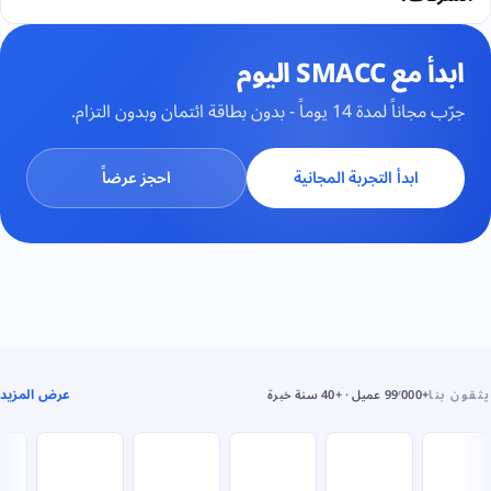
ابدأ مع SMACC اليوم
جرّب مجاناً لمدة 14 يوماً - بدون بطاقة ائتمان وبدون التزام.
ابدأ التجربة المجانية
احجز عرضاً
عرض المزيد
يثقون بنا
+99٬000 عميل · +40 سنة خبرة