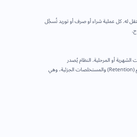
له. كل عملية شراء أو صرف أو توريد تُسجَّل
ح.
لشهرية أو المرحلية. النظام يُصدر
الفواتيرالالكترونية المعتمدة للجهة المالكة. يدعم أيضًا إشعارات الخصم (Retention) والمستخلصات الجزئية، وهي