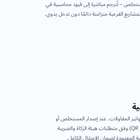
ستخلص – تُترجم مباشرة إلى قيود محاسبية في
لمشاريع الفرعية متزامنة دائمًا دون تدخل يدوي.
ية
تير المقاولات. عند إصدار المستخلص أو
الفاتورة، تُحتسب الضريبة تلقائيًا ويُضاف رمز الاستجابة السريع (QR Code) وفق متطلبات هيئة الزكاة والضريبة
ونية المعتمدة لضمان الامتثال الكامل.