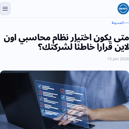
المدونة
تى يكون اختيار نظام محاسبي اون
اين قراراً خاطئاً لشركتك؟
15 Jan 202