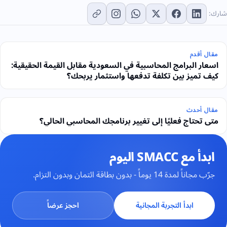
ارك:
مقال أقدم
اسعار البرامج المحاسبية في السعودية مقابل القيمة الحقيقية:
كيف تميز بين تكلفة تدفعها واستثمار يربحك؟
مقال أحدث
متى تحتاج فعليًا إلى تغيير برنامجك المحاسبي الحالي؟
ابدأ مع SMACC اليوم
جرّب مجاناً لمدة 14 يوماً - بدون بطاقة ائتمان وبدون التزام.
ابدأ التجربة المجانية
احجز عرضاً