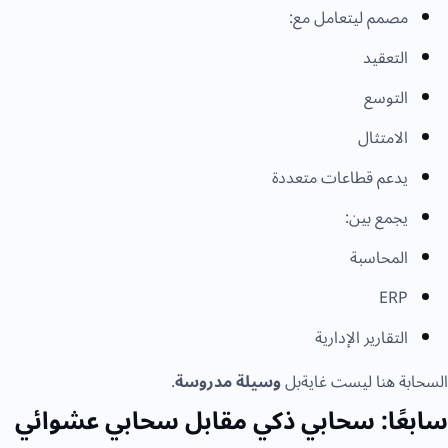
مصمم ليتعامل مع:
التعقيد
التوسع
الامتثال
يدعم قطاعات متعددة
يجمع بين:
المحاسبة
ERP
التقارير الإدارية
لسحابة هنا ليست غايةبل
وسيلة مدروسة
.
ابعًا: سحابي ذكي مقابل سحابي عشوائي