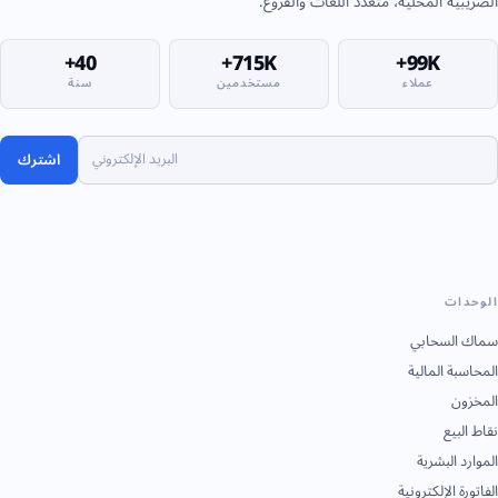
لضريبية المحلية، متعدد اللغات والفروع.
40+
715K+
99K+
عملاء
مستخدمين
سنة
اشترك
لوحدات
ماك السحابي
لمحاسبة المالية
لمخزون
قاط البيع
لموارد البشرية
لفاتورة الإلكترونية