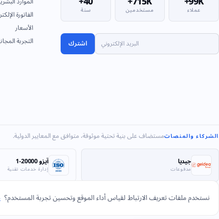
40+
715K+
99K+
الموارد البشري
عملاء
مستخدمين
سنة
الفاتورة الإلكتر
الأسعار
التجربة المجان
اشترك
مستضاف على بنية تحتية موثوقة، متوافق مع المعايير الدولية.
الشركاء والمنصات
جيديا
آيزو 20000-1
مدفوعات
إدارة خدمات تقنية
نستخدم ملفات تعريف الارتباط لقياس أداء الموقع وتحسين تجربة المستخدم؟
س
© 2026 شركة بحر العرب لأنظمة المعلومات. كل الحقوق محفوظة.