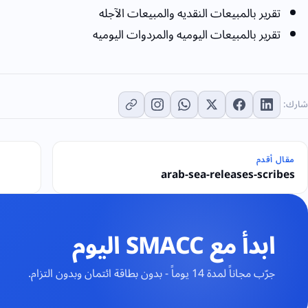
تقرير بالمبيعات النقديه والمبيعات الآجله
تقرير بالمبيعات اليوميه والمردوات اليوميه
شارك:
مقال أقدم
arab-sea-releases-scribes
ابدأ مع SMACC اليوم
جرّب مجاناً لمدة 14 يوماً - بدون بطاقة ائتمان وبدون التزام.