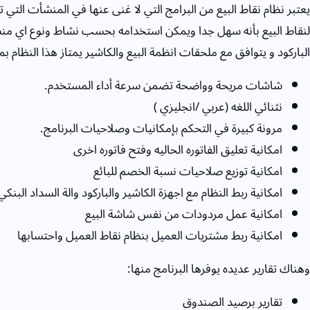
يعتبر نظام نقاط البيع من البرامج التي لا غنى عنها في المنشأت الت
لنقاط البيع بأنه سهل جدا ويمكن استخدامه بحسب نشاط ونوع اي منش
الباركود و يتوافق مع ملحقات انظمة البيع والكاشير يمتاز هذا النظام بم
شاشات مريحة وواضحة تضمن سرعة أداء المستخدم.
نثنائي اللغه (عربي /انجليزي )
مرونة كبيرة في التحكم بإمكانيات وصلاحيات البرنامج.
امكانية تعليق الفاتوره الحاليه وفتح فاتوره اخرى
امكانية توزيع صلاحيات نسبة الخصم للبائع
امكانية ربط النظام مع اجهزة الكاشير والباركود والة السداد البنكي
امكانية عمل مردودات من نفس شاشة البيع
امكانية ربط مشتريات العميل بنظام نقاط العميل واحتسابها
وهناك تقارير عديده يوفرها البرنامج منها:
تقارير برصيد الصندوق