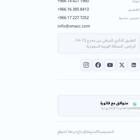
+966 14 421 1960
تبوك
+966 16 385 8413
القصيم
+966 17 227 7252
خميس مشيط
info@smacc.com
الطريق الدائري الشرقي بين مخرج 13–14،
الرياض، المملكة العربية السعودية.
متوافق مع فاتورة
الفاتورة الإلكترونية
الخصوصية
الشروط
الإرجاع
خريطة الموقع