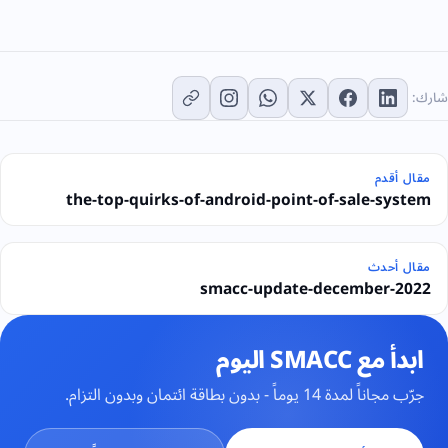
شارك:
مقال أقدم
the-top-quirks-of-android-point-of-sale-system
مقال أحدث
smacc-update-december-2022
ابدأ مع SMACC اليوم
جرّب مجاناً لمدة 14 يوماً - بدون بطاقة ائتمان وبدون التزام.