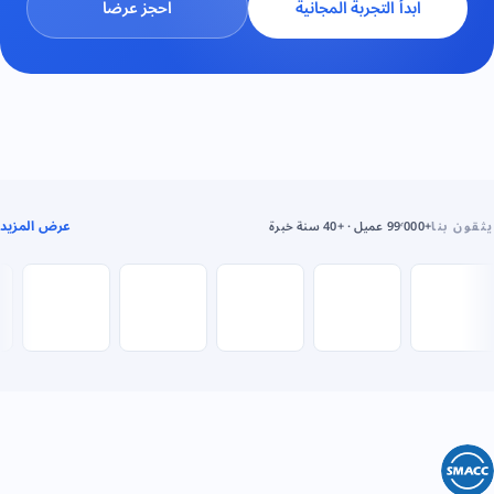
ابدأ التجربة المجانية
احجز عرضاً
عرض المزيد
يثقون بنا
+99٬000 عميل · +40 سنة خبرة