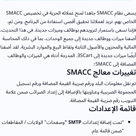
يسعى نظام SMACC جاهدا لمنح عملائه الحرية في تخصيص SMACC
الخاص بهم. نريد لعملائنا تحقيق أقصى استفادة من البرنامج. ومن ثم،
فإننا نسعى باستمرار لتزويدهم بوظائف وميزات جديدة. في هذا التحديث،
أضفنا ميزات ووظائف جديدة إلى جميع الوحدات، بما في ذلك المحاسبة
المالية والمخزون والأصول الثابتة ونقاط البيع والموارد البشرية. لقد أضفنا
أيضًا ميزات جديدة إلى 3SCart. المدرجة أدناه هي الميزات والوظائف
المضافة إلى SMACC؛
تغييرات معالج SMACC
تم نقل معلومات البلد ورقم ضريبة القيمة المضافة ورقم تسجيل
المجموعة الضريبية وعناوينها بالإضافة إلى إعداد الضرائب ضمن علامة
التبويب رقم ضريبة القيمة المضافة.
قائمة الإعدادات
“تمت إضافة إعدادات
SMTP "
وصفحات" الولايات / المقاطعات
"ضمن قائمة عام.