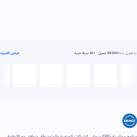
عرض المزيد
يثقون بنا
+99٬000 عميل · +40 سنة خبرة
برنامج محاسبة وERP سحابي للشركات الصغيرة والمتوسطة. متوافق مع الأنظمة