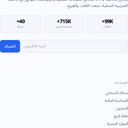
الضريبية المحلية، متعدد اللغات والفروع.
40+
715K+
99K+
عملاء
مستخدمين
سنة
اشترك
الوحدات
سماك السحابي
المحاسبة المالية
المخزون
نقاط البيع
الموارد البشرية