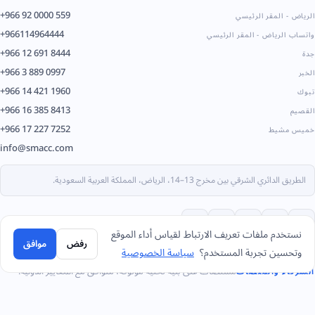
+966 92 0000 559
الرياض - المقر الرئيسي
+966114964444
واتساب الرياض - المقر الرئيسي
+966 12 691 8444
جدة
+966 3 889 0997
الخبر
+966 14 421 1960
تبوك
+966 16 385 8413
القصيم
+966 17 227 7252
خميس مشيط
info@smacc.com
الطريق الدائري الشرقي بين مخرج 13–14، الرياض، المملكة العربية السعودية.
نستخدم ملفات تعريف الارتباط لقياس أداء الموقع
رفض
موافق
وتحسين تجربة المستخدم؟
سياسة الخصوصية
مستضاف على بنية تحتية موثوقة، متوافق مع المعايير الدولية.
الشركاء والمنصات
جيديا