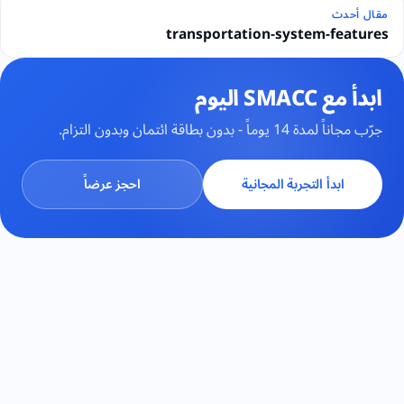
مقال أحدث
transportation-system-features
ابدأ مع SMACC اليوم
جرّب مجاناً لمدة 14 يوماً - بدون بطاقة ائتمان وبدون التزام.
ابدأ التجربة المجانية
احجز عرضاً