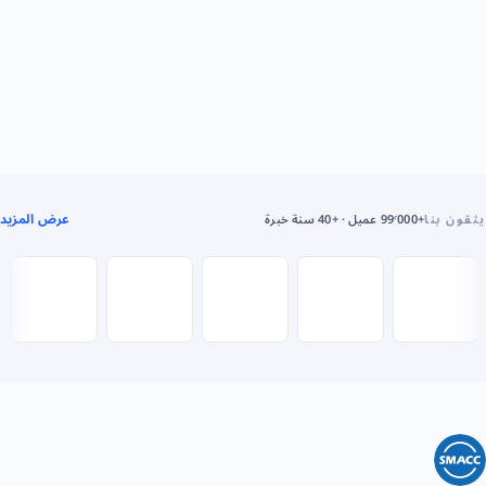
عرض المزيد
يثقون بنا
+99٬000 عميل · +40 سنة خبرة