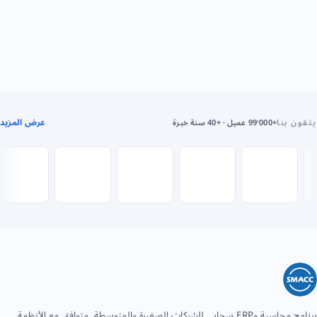
عرض المزيد
يثقون بنا
+99٬000 عميل · +40 سنة خبرة
برنامج محاسبة وERP سحابي للشركات الصغيرة والمتوسطة. متوافق مع الأنظمة