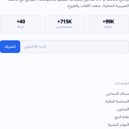
الضريبية المحلية، متعدد اللغات والفروع.
40+
715K+
99K+
عملاء
مستخدمين
سنة
اشترك
الوحدات
سماك السحابي
المحاسبة المالية
المخزون
نقاط البيع
الموارد البشرية