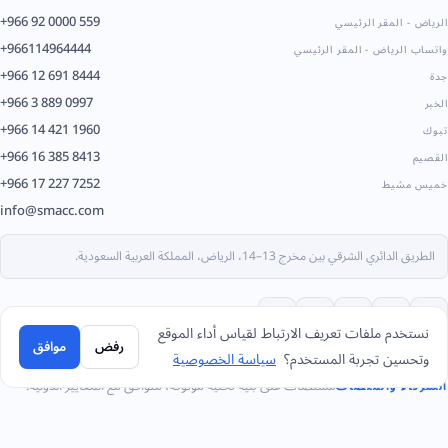
+966 92 0000 559
الرياض - المقر الرئيسي
+966114964444
واتساب الرياض - المقر الرئيسي
+966 12 691 8444
جدة
+966 3 889 0997
الخبر
+966 14 421 1960
تبوك
+966 16 385 8413
القصيم
+966 17 227 7252
خميس مشيط
info@smacc.com
الطريق الدائري الشرقي بين مخرج 13–14، الرياض، المملكة العربية السعودية.
نستخدم ملفات تعريف الارتباط لقياس أداء الموقع
رفض
موافق
وتحسين تجربة المستخدم؟
سياسة الخصوصية
مستضاف على بنية تحتية موثوقة، متوافق مع المعايير الدولية.
الشركاء والمنصات
جيديا