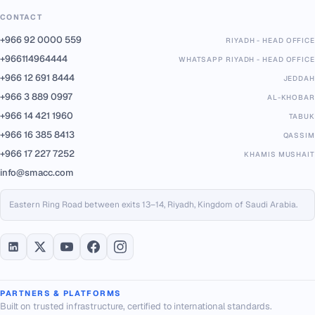
CONTACT
+966 92 0000 559
RIYADH - HEAD OFFICE
+966114964444
WHATSAPP RIYADH - HEAD OFFICE
+966 12 691 8444
JEDDAH
+966 3 889 0997
AL-KHOBAR
+966 14 421 1960
TABUK
+966 16 385 8413
QASSIM
+966 17 227 7252
KHAMIS MUSHAIT
info@smacc.com
Eastern Ring Road between exits 13–14, Riyadh, Kingdom of Saudi Arabia.
PARTNERS & PLATFORMS
Built on trusted infrastructure, certified to international standards.