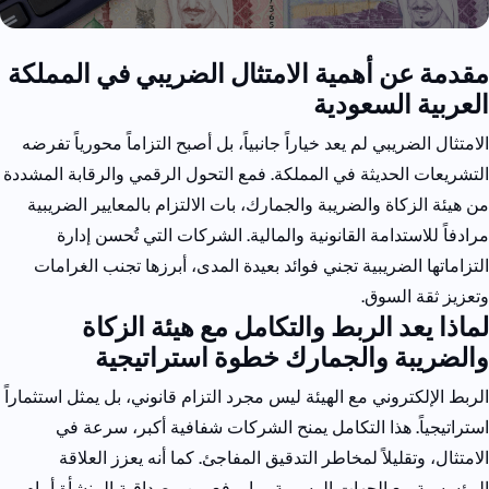
مقدمة عن أهمية الامتثال الضريبي في المملكة
العربية السعودية
الامتثال الضريبي لم يعد خياراً جانبياً، بل أصبح التزاماً محورياً تفرضه
التشريعات الحديثة في المملكة. فمع التحول الرقمي والرقابة المشددة
من هيئة الزكاة والضريبة والجمارك، بات الالتزام بالمعايير الضريبية
مرادفاً للاستدامة القانونية والمالية. الشركات التي تُحسن إدارة
التزاماتها الضريبية تجني فوائد بعيدة المدى، أبرزها تجنب الغرامات
وتعزيز ثقة السوق.
لماذا يعد الربط والتكامل مع هيئة الزكاة
والضريبة
والجمارك
خطوة استراتيجية
الربط الإلكتروني مع الهيئة ليس مجرد التزام قانوني، بل يمثل استثماراً
استراتيجياً. هذا التكامل يمنح الشركات شفافية أكبر، سرعة في
الامتثال، وتقليلاً لمخاطر التدقيق المفاجئ. كما أنه يعزز العلاقة
المؤسسية مع الجهات الرسمية، ما يرفع من مصداقية المنشأة أمام