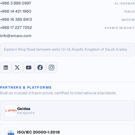
+966 3 889 0997
AL-KHOBAR
+966 14 421 1960
TABUK
+966 16 385 8413
QASSIM
+966 17 227 7252
KHAMIS MUSHAIT
info@smacc.com
Eastern Ring Road between exits 13–14, Riyadh, Kingdom of Saudi Arabia.
PARTNERS & PLATFORMS
Built on trusted infrastructure, certified to international standards.
Geidea
PAYMENTS
ISO/IEC 20000-1:2018