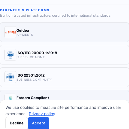
PARTNERS & PLATFORMS
Built on trusted infrastructure, certified to international standards.
Geidea
PAYMENTS
ISO/IEC 20000-1:2018
IT SERVICE MGMT
ISO 22301:2012
BUSINESS CONTINUITY
Fatoora Compliant
E-INVOICING KSA
We use cookies to measure site performance and improve user
experience.
Privacy policy
Decline
Accept
© 2026 Arab Sea Information Systems Co. All rights reserved.
Privacy
Terms
Return Policy
Sitemap