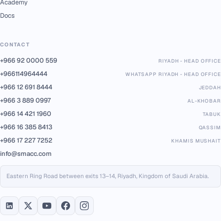
Academy
Docs
CONTACT
+966 92 0000 559
RIYADH - HEAD OFFICE
+966114964444
WHATSAPP RIYADH - HEAD OFFICE
+966 12 691 8444
JEDDAH
+966 3 889 0997
AL-KHOBAR
+966 14 421 1960
TABUK
+966 16 385 8413
QASSIM
+966 17 227 7252
KHAMIS MUSHAIT
info@smacc.com
Eastern Ring Road between exits 13–14, Riyadh, Kingdom of Saudi Arabia.