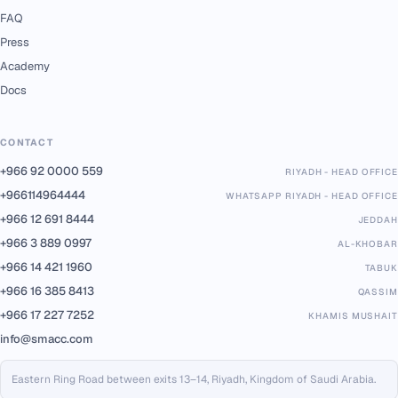
FAQ
Press
Academy
Docs
CONTACT
+966 92 0000 559
RIYADH - HEAD OFFICE
+966114964444
WHATSAPP RIYADH - HEAD OFFICE
+966 12 691 8444
JEDDAH
+966 3 889 0997
AL-KHOBAR
+966 14 421 1960
TABUK
+966 16 385 8413
QASSIM
+966 17 227 7252
KHAMIS MUSHAIT
info@smacc.com
Eastern Ring Road between exits 13–14, Riyadh, Kingdom of Saudi Arabia.