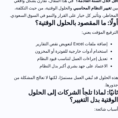
أقل خلال السنة القادمة؟
في هذا المقال، نقارن بشكل واقعي
بين
تغيير النظام المحاسبي
والحلول الوقتية، من حيث التكلفة،
المخاطر، وتأثير كل خيار على القرار والنمو في السوق السعودي
.
أولًا: ما المقصود بالحلول الوقتية
؟
الترقيع المؤقت يعني
:
إضافة ملفات
Excel
لتعويض نقص التقارير
استخدام أدوات خارجية للفوترة أو المخزون
تعديل إجراءات العمل لتناسب قيود النظام
الاعتماد على جهد بشري أكبر بدل النظام
هذه الحلول قد تُبقي العمل مستمرًا، لكنها لا تعالج المشكلة من
جذورها
.
ثانيًا: لماذا تلجأ الشركات إلى الحلول
الوقتية بدل التغيير؟
أسباب شائعة
: