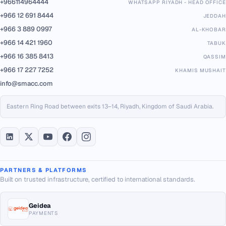
+966114964444
WHATSAPP RIYADH - HEAD OFFICE
+966 12 691 8444
JEDDAH
+966 3 889 0997
AL-KHOBAR
+966 14 421 1960
TABUK
+966 16 385 8413
QASSIM
+966 17 227 7252
KHAMIS MUSHAIT
info@smacc.com
Eastern Ring Road between exits 13–14, Riyadh, Kingdom of Saudi Arabia.
PARTNERS & PLATFORMS
Built on trusted infrastructure, certified to international standards.
Geidea
PAYMENTS