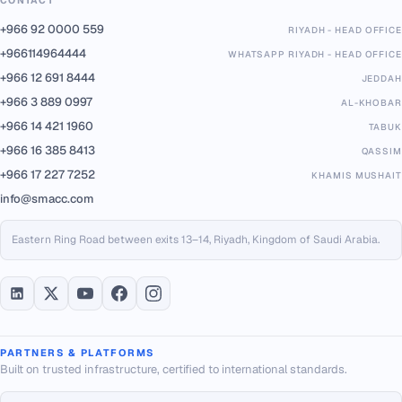
CONTACT
+966 92 0000 559
RIYADH - HEAD OFFICE
+966114964444
WHATSAPP RIYADH - HEAD OFFICE
+966 12 691 8444
JEDDAH
+966 3 889 0997
AL-KHOBAR
+966 14 421 1960
TABUK
+966 16 385 8413
QASSIM
+966 17 227 7252
KHAMIS MUSHAIT
info@smacc.com
Eastern Ring Road between exits 13–14, Riyadh, Kingdom of Saudi Arabia.
PARTNERS & PLATFORMS
Built on trusted infrastructure, certified to international standards.