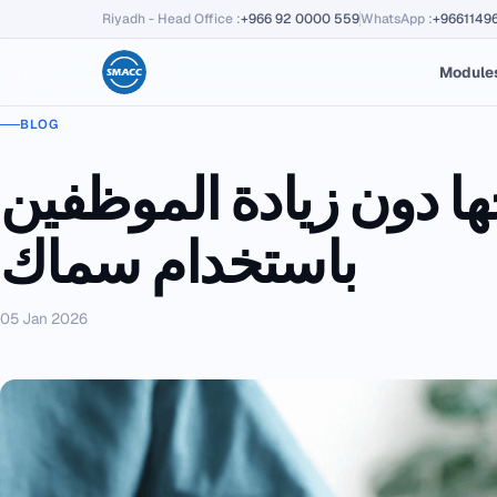
Riyadh - Head Office
:
+966 92 0000 559
WhatsApp
:
+9661149
Module
BLOG
ا دون زيادة الموظفين
باستخدام سماك
05 Jan 2026