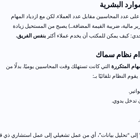
وارد البشرية
لى عدد المحاسبين مقابل عدد العملاء.
لكن مع ازدياد المهام
رير مالية، ضريبة القيمة المضافة...) يصبح من المستحيل زيادة
حدي:
كيف يمكن للمكتب أن يخدم عملاء أكثر
بنفس الفريق
،
دام نظام سماك
مهام المتكررة
التي كانت تستهلك وقت المحاسبين يوميًا.
بدلًا من
قوم النظام تلقائيًا بـ:
اتير.
 تدخل يدوي.
إلى
“
تحليل
بيانات
”،
أي
من
عمل
تشغيلي
إلى
عمل
استشاري
ذي
ق