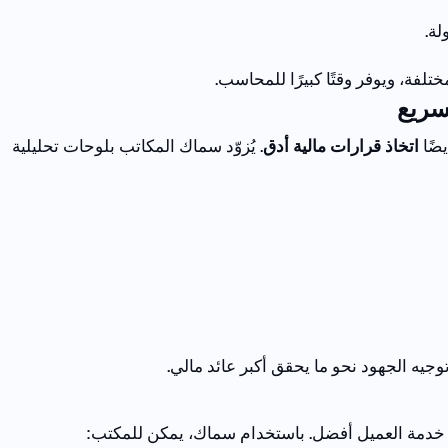
لة.
ختلفة
،
ويوفر
وقتًا
كبيرًا
للمحاسب
.
لسريع
يضًا
اتخاذ قرارات مالية أدق
.
يُزوّد سماك المكاتب بلوحات تحليلية
وجيه
الجهود
نحو
ما
يحقق
أكبر
عائد
مالي
.
 خدمة العميل أفضل.
باستخدام سماك، يمكن للمكتب: