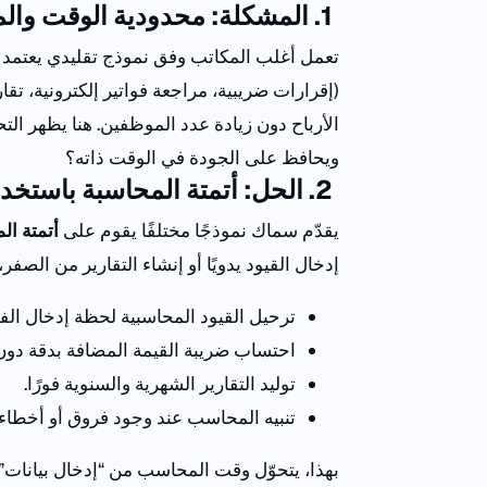
1
. المشكلة: محدودية الوقت والم
تعمل أغلب المكاتب وفق نموذج تقليدي يعتمد ع
(إقرارات ضريبية، مراجعة فواتير إلكترونية، تقا
الأرباح دون زيادة عدد الموظفين.
هنا يظهر الت
ويحافظ على الجودة في الوقت ذاته؟
2
. الحل: أتمتة المحاسبة باستخ
يقدّم سماك نموذجًا مختلفًا يقوم على
أتمتة ال
إدخال القيود يدويًا أو إنشاء التقارير من الصفر، ي
ترحيل القيود المحاسبية لحظة إدخال الفو
احتساب ضريبة القيمة المضافة بدقة دون
توليد التقارير الشهرية والسنوية فورًا.
تنبيه المحاسب عند وجود فروق أو أخطاء.
بهذا
،
يتحوّل
وقت
المحاسب
من
“
إدخال
بيانات
”