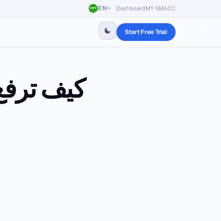
EN
Dashboard
MY SMACC
Start Free Trial
كيف ترفع 