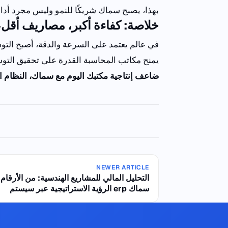
بهذا
،
يصبح
سماك
شريكًا
للنمو
وليس
مجرد
أدا
خلاصة
:
كفاءة
أكبر
،
مصاريف
أقل
،
في عالم يعتمد على السرعة والدقة، أصبح التوسع
يمنح مكاتب المحاسبة القدرة على تحقيق التو
ضاعف
إنتاجية
مكتبك
اليوم
مع
سماك
،
النظام
ا
NEWER ARTICLE
التحليل المالي للمشاريع الهندسية: من الأرقام 
الرؤية الاستراتيجية عبر سيستم erp سماك