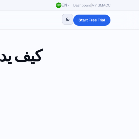
EN
Dashboard
MY SMACC
Start Free Trial
كيف يد