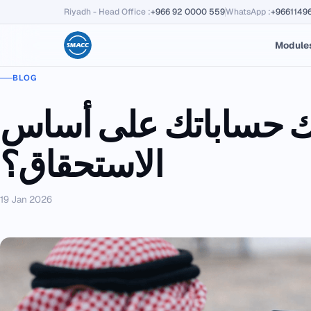
Riyadh - Head Office
:
+966 92 0000 559
WhatsApp
:
+9661149
Module
BLOG
اك حساباتك على أساس
الاستحقاق؟
19 Jan 2026