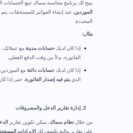
يتيح لك برنامج محاسبة سماك تتبع الحسابات 
الموردين
. عند إنشاء الفواتير للمستحقات، يتم
المحددة.
مثال:
إذا كان لديك
حسابات مدينة
مع عملائك، 
الفاتورة، بدلاً من وقت الدفع الفعلي.
إذا كان لديك
حسابات دائنة
مع الموردين،
الذي
يتم فيه إصدار الفاتورة
، حتى إذا كا
إدارة تقارير الدخل والمصروفات
من خلال
نظام سماك
، يمكن تكوين تقارير
الدخ
على تقارير مالية تكشف لك
الإيرادات المستحق