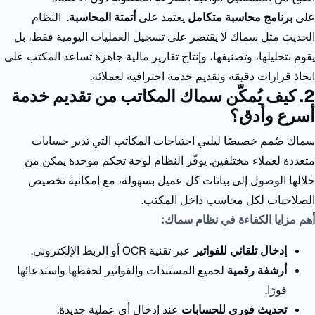
على
برنامج محاسبة متكامل
يعتمد على
أتمتة المحاسبة
.
النظام
الحديث مثل سماك لا يقتصر على تسجيل العمليات اليومية فقط، بل
يقوم بتحليلها، وتصنيفها، وإنتاج تقارير مالية جاهزة تساعد المكتب على
اتخاذ قرارات دقيقة وتقديم خدمة احترافية لعملائه.
2. كيف يُمكّن سماك المكاتب من تقديم خدمة
أسرع وأدق؟
سماك صُمم خصيصًا ليلبي احتياجات المكاتب التي تدير حسابات
متعددة لعملاء مختلفين.
يوفّر النظام لوحة تحكم موحدة يمكن من
خلالها الوصول إلى بيانات كل عميل بسهولة، مع إمكانية تخصيص
الصلاحيات لكل محاسب داخل المكتب.
أهم مزايا الكفاءة في نظام سماك:
إدخال تلقائي للفواتير
عبر تقنية
OCR
أو الربط الإلكتروني.
أرشفة رقمية
لجميع المستندات والفواتير لحفظها واستدعائها
فورًا.
تحديث فوري للحسابات
عند إدخال أي عملية جديدة.