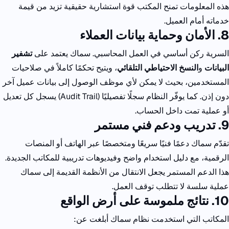
هذه المعلومات تمنح المكتب قوة استشارية حقيقية تزيد من قيمة
خدماته أمام العميل.
8. الأمان وحماية بيانات العملاء
السرية ركن أساسي في العمل المحاسبي.
سماك يعتمد على
تشفير
البيانات
و
النسخ الاحتياطي التلقائي
، ويتيح تحكمًا كاملاً في صلاحيات
المستخدمين، بحيث لا يمكن لأي موظف الوصول إلى بيانات عميل آخر
دون إذن.
كما يوفّر النظام سجلًا تفصيليًا (
Audit Trail
) يسجل كل تعديل
أو عملية تمت داخل الحساب.
9. تدريب ودعم فني مستمر
تقدّم سماك دعمًا فنيًا سريعًا ومتخصصًا عبر الهاتف أو المنصات
الرقمية، مع دليل استخدام واضح وفيديوهات تدريبية للمكاتب الجديدة.
هذا الدعم المستمر يجعل الانتقال من الأنظمة القديمة إلى سماك
عملية سلسة لا تتطلب توقف العمل.
10. نتائج ملموسة على أرض الواقع
المكاتب التي استخدمت نظام سماك أبلغت عن: