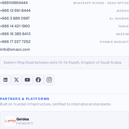
+966114964444
WHATSAPP RIYADH - HEAD OFFICE
+966 12 691 8444
JEDDAH
+966 3 889 0997
AL-KHOBAR
+966 14 421 1960
TABUK
+966 16 385 8413
QASSIM
+966 17 227 7252
KHAMIS MUSHAIT
info@smacc.com
Eastern Ring Road between exits 13–14, Riyadh, Kingdom of Saudi Arabia.
PARTNERS & PLATFORMS
Built on trusted infrastructure, certified to international standards.
Geidea
PAYMENTS