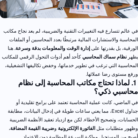
في عالم تتسارع فيه التغييرات التقنية والضريبية، لم يعد نجاح مكاتب
المحاسبة والاستشارات المالية مرتبطًا بعدد المحاسبين أو الملفات
الورقية، بل بقدرتها على
إدارة الوقت والمعلومات بدقة وسرعة
. هنا
يظهر
نظام سماك المحاسبي
كأحد أهم أدوات التحول الرقمي للمكاتب
المحاسبية التي ترغب في تطوير خدماتها، وخفض تكاليفها التشغيلية،
ورفع مستوى رضا عملائها.
1.
لماذا تحتاج مكاتب المحاسبة إلى نظام
محاسبي ذكي؟
في الماضي، كانت عملية المحاسبة تعتمد على برامج تقليدية أو
جداول
Excel
، مما يعني ساعات طويلة في إدخال البيانات، مطابقة
الحسابات، وتصحيح الأخطاء.
لكن مع ازدياد تعقيد الأنظمة الضريبية
وظهور متطلبات مثل
الفاتورة الإلكترونية
و
ضريبة القيمة المضافة
،
أصبح من المستحيل مواكبة السرعة المطلوبة دون الاعتماد