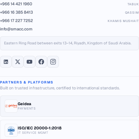
+966 14 421 1960
TABUK
+966 16 385 8413
QASSIM
+966 17 227 7252
KHAMIS MUSHAIT
info@smacc.com
Eastern Ring Road between exits 13–14, Riyadh, Kingdom of Saudi Arabia.
PARTNERS & PLATFORMS
Built on trusted infrastructure, certified to international standards.
Geidea
PAYMENTS
ISO/IEC 20000-1:2018
IT SERVICE MGMT