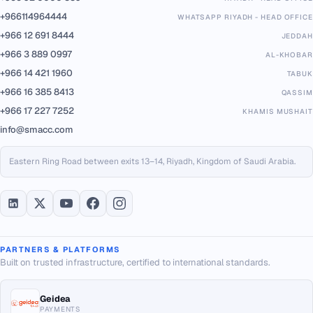
+966114964444
WHATSAPP RIYADH - HEAD OFFICE
+966 12 691 8444
JEDDAH
+966 3 889 0997
AL-KHOBAR
+966 14 421 1960
TABUK
+966 16 385 8413
QASSIM
+966 17 227 7252
KHAMIS MUSHAIT
info@smacc.com
Eastern Ring Road between exits 13–14, Riyadh, Kingdom of Saudi Arabia.
PARTNERS & PLATFORMS
Built on trusted infrastructure, certified to international standards.
Geidea
PAYMENTS