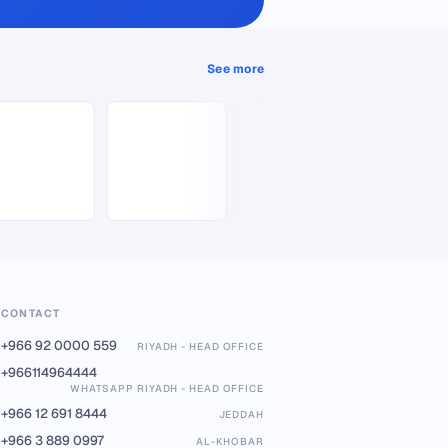
See more
CONTACT
+966 92 0000 559
RIYADH - HEAD OFFICE
+966114964444
WHATSAPP RIYADH - HEAD OFFICE
+966 12 691 8444
JEDDAH
+966 3 889 0997
AL-KHOBAR