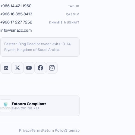
+966 14 421 1960
TABUK
+966 16 385 8413
QASSIM
+966 17 227 7252
KHAMIS MUSHAIT
info@smacc.com
Eastern Ring Road between exits 13–14,
Riyadh, Kingdom of Saudi Arabia.
Fatoora Compliant
E-INVOICING KSA
Privacy
Terms
Return Policy
Sitemap