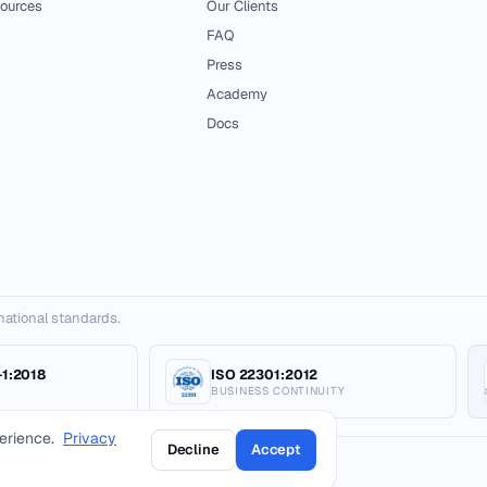
ources
Our Clients
FAQ
Press
Academy
Docs
ernational standards.
1:2018
ISO 22301:2012
BUSINESS CONTINUITY
erience.
Privacy
Decline
Accept