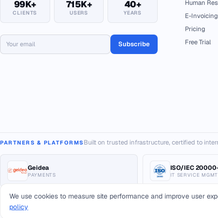
99K+
715K+
40+
Human Res
CLIENTS
USERS
YEARS
E-Invoicing
Pricing
Free Trial
Subscribe
Built on trusted infrastructure, certified to int
PARTNERS & PLATFORMS
Geidea
ISO/IEC 20000-
PAYMENTS
IT SERVICE MGMT
We use cookies to measure site performance and improve user exp
policy
© 2026 Arab Sea Information Systems Co. All rights reserved.