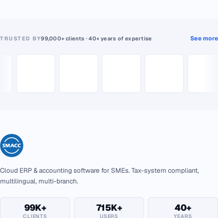
See more
TRUSTED BY
99,000+ clients · 40+ years of expertise
Cloud ERP & accounting software for SMEs. Tax-system compliant,
multilingual, multi-branch.
99K+
715K+
40+
CLIENTS
USERS
YEARS