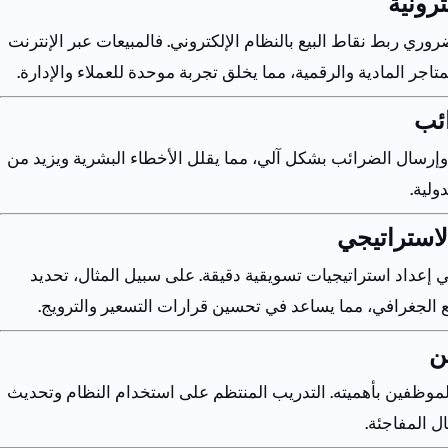
ترونية
ضروري
ربط
نقاط
البيع
بالنظام
الإلكتروني
.
فالمبيعات
عبر
الإنترنت
متاجر
المادية
والرقمية
،
مما
يخلق
تجربة
موحدة
للعملاء
والإدارة
.
ئب
وإرسال
الضرائب
بشكل
آلي
،
مما
يقلل
الأخطاء
البشرية
ويزيد
من
دولية
.
لاستراتيجي
ي
إعداد
استراتيجيات
تسويقية
دقيقة
.
على
سبيل
المثال
،
تحديد
الجغرافي
،
مما
يساعد
في
تحسين
قرارات
التسعير
والترويج
.
ن
لموظفين
بأهميته
.
التدريب
المنتظم
على
استخدام
النظام
وتحديث
ال
المفاجئة
.