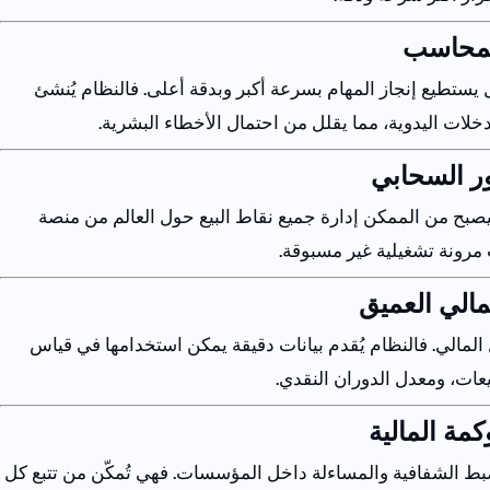
محاسب
يستطيع
إنجاز
المهام
بسرعة
أكبر
وبدقة
أعلى
.
فالنظام
يُنشئ
دخلات
اليدوية
،
مما
يقلل
من
احتمال
الأخطاء
البشرية
.
ر
السحابي
صبح
من
الممكن
إدارة
جميع
نقاط
البيع
حول
العالم
من
منصة
مرونة
تشغيلية
غير
مسبوقة
.
مالي
العميق
المالي
.
فالنظام
يُقدم
بيانات
دقيقة
يمكن
استخدامها
في
قياس
يعات
،
ومعدل
الدوران
النقدي
.
كمة
المالية
بط
الشفافية
والمساءلة
داخل
المؤسسات
.
فهي
تُمكّن
من
تتبع
كل