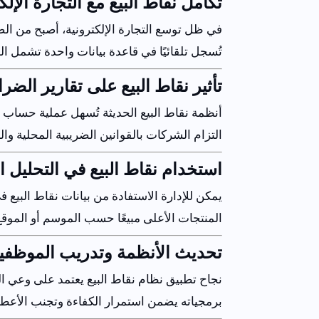
تكامل
نقاط
البيع
مع
التجارة
الإلك
في
ظل
توسع
التجارة
الإلكترونية
،
أصبح
من
ال
تُسجل
تلقائيًا
في
قاعدة
بيانات
واحدة
تشمل
ال
تأثير
نقاط
البيع
على
تقارير
الضرا
أنظمة
نقاط
البيع
الحديثة
تُسهل
عملية
حساب
التزام
الشركات
بالقوانين
الضريبية
المحلية
وال
استخدام
نقاط
البيع
في
التحليل
ا
يمكن
للإدارة
الاستفادة
من
بيانات
نقاط
البيع
ف
المنتجات
الأعلى
مبيعًا
حسب
الموسم
أو
الموقع
تحديث
الأنظمة
وتدريب
الموظفي
نجاح
تطبيق
نظام
نقاط
البيع
يعتمد
على
وعي
ا
برمجياته
يضمن
استمرار
الكفاءة
وتجنب
الأعط