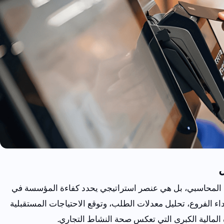
ل
المحاسبي
،
بل
هي
عنصر
استراتيجي
يحدد
كفاءة
المؤسسة
في
اء
الفروع
،
تحليل
معدلات
الطلب
،
وتوقع
الاحتياجات
المستقبلية
المالية
الكبرى
التي
تعكس
صحة
النشاط
التجاري
.