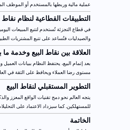
عملية
مالية
وربطها
بالمستخدم
أو
الموظف
ال
التطبيقات
القطاعية
لنظام
نقاط
في
قطاع
التجزئة
تُستخدم
لتتبع
المبيعات
اليومي
والصيدليات
فتُساعد
على
تتبع
المشتريات
الطبي
العلاقة
بين
نقاط
البيع
وخدمة
ما
ب
بعد
إتمام
البيع
،
يحتفظ
النظام
ببيانات
العميل
وا
مستوى
رضا
العملاء
ويحافظ
على
الثقة
في
العل
التطوير
المستقبلي
لنقاط
البيع
يتجه
العالم
نحو
دمج
تقنيات
الواقع
المعزز
والذك
للمستهلكين
.
كما
سيزداد
الاعتماد
على
التحليلا
الخاتمة