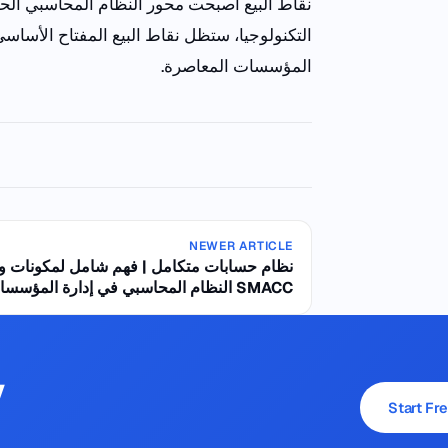
نقاط
البيع
أصبحت
محور
النظام
المحاسبي
الح
التكنولوجيا
،
ستظل
نقاط
البيع
المفتاح
الأساسي
المؤسسات
المعاصرة
.
NEWER ARTICLE
نظام حسابات متكامل | فهم شامل لمكونات وأ
النظام المحاسبي في إدارة المؤسسات مع SMACC
y
Start Fre