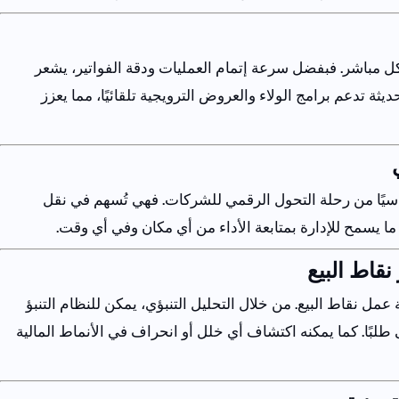
ل
مباشر
.
فبفضل
سرعة
إتمام
العمليات
ودقة
الفواتير
،
يشعر
ديثة
تدعم
برامج
الولاء
والعروض
الترويجية
تلقائيًا
،
مما
يعزز
يًا
من
رحلة
التحول
الرقمي
للشركات
.
فهي
تُسهم
في
نقل
ما
يسمح
للإدارة
بمتابعة
الأداء
من
أي
مكان
وفي
أي
وقت
.
نقاط
البيع
عمل
نقاط
البيع
.
من
خلال
التحليل
التنبؤي
،
يمكن
للنظام
التنبؤ
طلبًا
.
كما
يمكنه
اكتشاف
أي
خلل
أو
انحراف
في
الأنماط
المالية