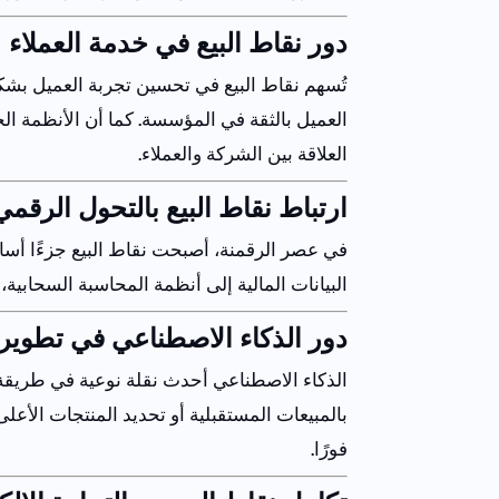
دور
نقاط
البيع
في
خدمة
العملاء
تُسهم
نقاط
البيع
في
تحسين
تجربة
العميل
بشك
العميل
بالثقة
في
المؤسسة
.
كما
أن
الأنظمة
الح
العلاقة
بين
الشركة
والعملاء
.
ارتباط
نقاط
البيع
بالتحول
الرقمي
في
عصر
الرقمنة
،
أصبحت
نقاط
البيع
جزءًا
أساس
البيانات
المالية
إلى
أنظمة
المحاسبة
السحابية
،
دور
الذكاء
الاصطناعي
في
تطوير
الذكاء
الاصطناعي
أحدث
نقلة
نوعية
في
طريقة
بالمبيعات
المستقبلية
أو
تحديد
المنتجات
الأعلى
فورًا
.