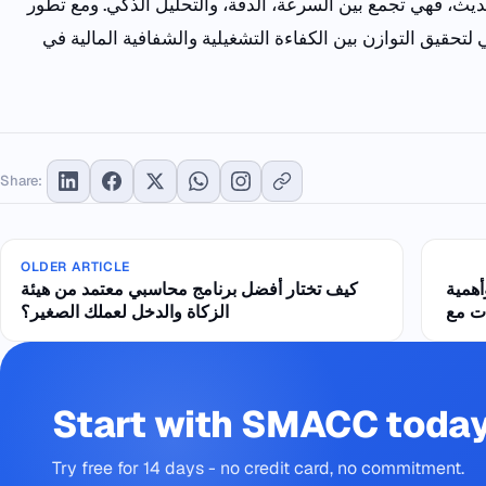
ديث
،
فهي
تجمع
بين
السرعة
،
الدقة
،
والتحليل
الذكي
.
ومع
تطور
لتحقيق
التوازن
بين
الكفاءة
التشغيلية
والشفافية
المالية
في
Share:
OLDER ARTICLE
همية
كيف تختار أفضل برنامج محاسبي معتمد من هيئة
الزكاة والدخل لعملك الصغير؟
Start with SMACC toda
Try free for 14 days - no credit card, no commitment.