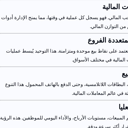
ات
المالية
عب
المالي
.
فهو
يسجل
كل
عملية
في
وقتها
،
مما
يمنح
الإدارة
أدوات
من
التوازن
المالي
.
متعددة
الفروع
عتمد
على
نقاط
بيع
موحدة
ومتزامنة
.
هذا
التوحيد
يُبسط
عمليات
المالية
في
مختلف
الأسواق
.
يع
،
البطاقات
اللاتلامسية
،
وحتى
الدفع
بالهاتف
المحمول
.
هذا
التنوع
ة
في
عالم
المعاملات
المالية
.
عليا
المبيعات
،
مستويات
الأرباح
،
والأداء
اليومي
للموظفين
.
هذه
الرؤية
رار
أكثر
سرعة
ودقة
.