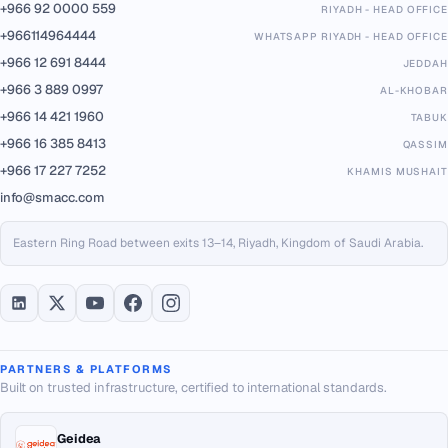
+966 92 0000 559
RIYADH - HEAD OFFICE
+966114964444
WHATSAPP RIYADH - HEAD OFFICE
+966 12 691 8444
JEDDAH
+966 3 889 0997
AL-KHOBAR
+966 14 421 1960
TABUK
+966 16 385 8413
QASSIM
+966 17 227 7252
KHAMIS MUSHAIT
info@smacc.com
Eastern Ring Road between exits 13–14, Riyadh, Kingdom of Saudi Arabia.
PARTNERS & PLATFORMS
Built on trusted infrastructure, certified to international standards.
Geidea