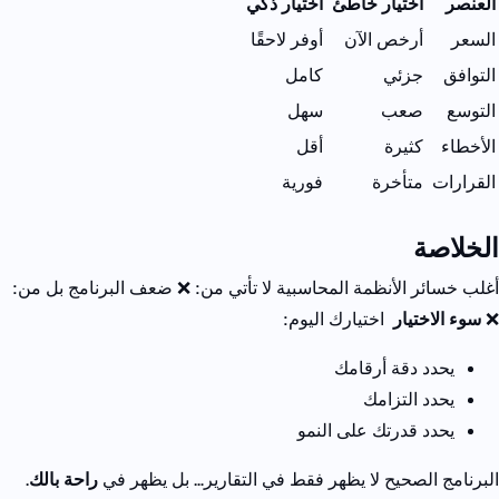
العنصر
اختيار خاطئ
اختيار ذكي
السعر
أرخص الآن
أوفر لاحقًا
التوافق
جزئي
كامل
التوسع
صعب
سهل
الأخطاء
كثيرة
أقل
القرارات
متأخرة
فورية
الخلاصة
أغلب خسائر الأنظمة المحاسبية لا تأتي من:
❌ ضعف البرنامج
بل من:
❌
سوء الاختيار
اختيارك اليوم:
يحدد دقة أرقامك
يحدد التزامك
يحدد قدرتك على النمو
البرنامج الصحيح لا يظهر فقط في التقارير…
بل يظهر في
راحة بالك
.