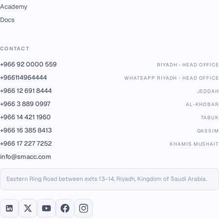
Academy
Docs
CONTACT
+966 92 0000 559
RIYADH - HEAD OFFICE
+966114964444
WHATSAPP RIYADH - HEAD OFFICE
+966 12 691 8444
JEDDAH
+966 3 889 0997
AL-KHOBAR
+966 14 421 1960
TABUK
+966 16 385 8413
QASSIM
+966 17 227 7252
KHAMIS MUSHAIT
info@smacc.com
Eastern Ring Road between exits 13–14, Riyadh, Kingdom of Saudi Arabia.