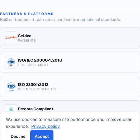
PARTNERS & PLATFORMS
Built on trusted infrastructure, certified to international standards.
Geidea
PAYMENTS
ISO/IEC 20000-1:2018
IT SERVICE MGMT
ISO 22301:2012
BUSINESS CONTINUITY
Fatoora Compliant
E-INVOICING KSA
We use cookies to measure site performance and improve user
experience.
Privacy policy
Decline
Accept
© 2026 Arab Sea Information Systems Co. All rights reserved.