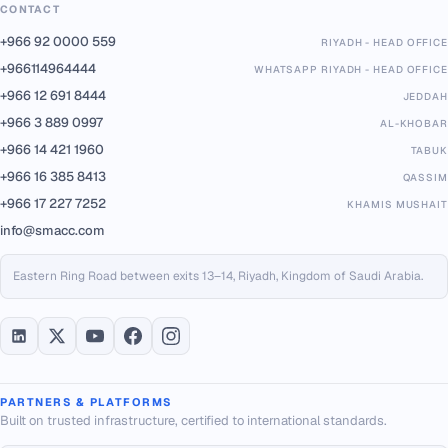
CONTACT
+966 92 0000 559
RIYADH - HEAD OFFICE
+966114964444
WHATSAPP RIYADH - HEAD OFFICE
+966 12 691 8444
JEDDAH
+966 3 889 0997
AL-KHOBAR
+966 14 421 1960
TABUK
+966 16 385 8413
QASSIM
+966 17 227 7252
KHAMIS MUSHAIT
info@smacc.com
Eastern Ring Road between exits 13–14, Riyadh, Kingdom of Saudi Arabia.
PARTNERS & PLATFORMS
Built on trusted infrastructure, certified to international standards.