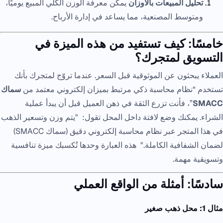
تحليل المبيعات بالأوزان
يمكن معرفة الوزن الكلي المبيع يوميًا،
ومتوسط المصنعية، مما يساعد في إدارة الأرباح.
خامسًا: كيف تستفيد من هذه الميزة في
التسويق لمتجرك؟
العملاء يبحثون عن الموثوقية قبل السعر. عندما تروّج لمتجرك بأنك
تستخدم “نظام محاسبة ذكي مرتبط بميزان إلكتروني معتمد من
سماك
SMACC
”، فأنت تزرع الثقة في ذهن العميل قبل أن يبدأ عملية
الشراء. يمكنك وضع لافتة داخل المحل تقول: "يتم وزن وتسعير الذهب
في هذا المتجر عبر نظام محاسبة إلكتروني دقيق (سماك SMACC)
لضمان الشفافية الكاملة." هذه العبارة وحدها تُكسبك ميزة تنافسية
وتسويقية مهمة.
سادسًا: أمثلة من الواقع العملي
مثال 1: محل ذهب صغير