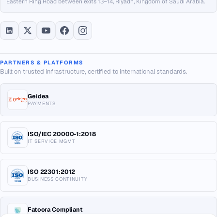
Eastern Ring Road between exits 13–14, Riyadh, Kingdom of Saudi Arabia.
PARTNERS & PLATFORMS
Built on trusted infrastructure, certified to international standards.
Geidea
PAYMENTS
ISO/IEC 20000-1:2018
IT SERVICE MGMT
ISO 22301:2012
BUSINESS CONTINUITY
Fatoora Compliant
E-INVOICING KSA