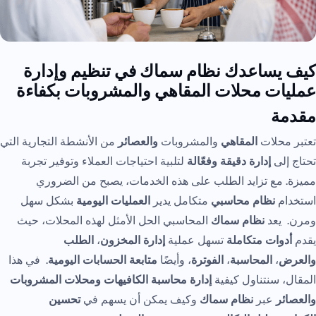
كيف يساعدك نظام سماك في تنظيم وإدارة
عمليات محلات المقاهي والمشروبات بكفاءة
مقدمة
تعتبر محلات
المقاهي
والمشروبات
والعصائر
من الأنشطة التجارية التي
تحتاج إلى
إدارة دقيقة وفعّالة
لتلبية احتياجات العملاء وتوفير تجربة
مميزة. مع تزايد الطلب على هذه الخدمات، يصبح من الضروري
استخدام
نظام محاسبي
متكامل يدير
العمليات اليومية
بشكل سهل
ومرن. يعد
نظام سماك
المحاسبي الحل الأمثل لهذه المحلات، حيث
يقدم
أدوات متكاملة
تسهل عملية
إدارة المخزون
،
الطلب
والعرض
،
المحاسبة
،
الفوترة
، وأيضًا
متابعة الحسابات اليومية
. في هذا
المقال، سنتناول كيفية
إدارة محاسبة الكافيهات ومحلات المشروبات
والعصائر
عبر
نظام سماك
وكيف يمكن أن يسهم في
تحسين