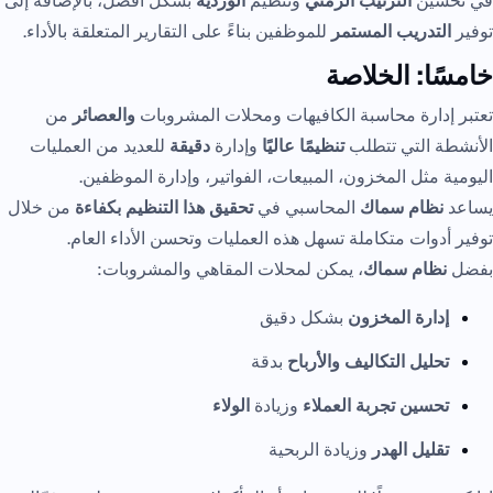
في تحسين
الترتيب الزمني
وتنظيم
الوردية
بشكل أفضل، بالإضافة إلى
توفير
التدريب المستمر
للموظفين بناءً على التقارير المتعلقة بالأداء.
خامسًا: الخلاصة
تعتبر إدارة محاسبة الكافيهات ومحلات المشروبات
والعصائر
من
الأنشطة التي تتطلب
تنظيمًا عاليًا
وإدارة
دقيقة
للعديد من العمليات
اليومية مثل المخزون، المبيعات، الفواتير، وإدارة الموظفين.
يساعد
نظام سماك
المحاسبي في
تحقيق هذا التنظيم بكفاءة
من خلال
توفير أدوات متكاملة تسهل هذه العمليات وتحسن الأداء العام.
بفضل
نظام سماك
، يمكن لمحلات المقاهي والمشروبات:
إدارة المخزون
بشكل دقيق
تحليل التكاليف والأرباح
بدقة
تحسين تجربة العملاء
وزيادة
الولاء
تقليل الهدر
وزيادة الربحية