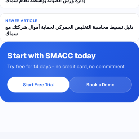
إدارة ورش الصيانة بواسطة نظام سماك
NEWER ARTICLE
دليل تبسيط محاسبة التخليص الجمركي لحماية أموال شركتك مع
سماك
Start with SMACC today
Try free for 14 days - no credit card, no commitment.
Start Free Trial
Book a Demo