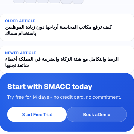
OLDER ARTICLE
كيف ترفع مكاتب المحاسبة أرباحها دون زيادة الموظفين
باستخدام سماك
NEWER ARTICLE
الربط والتكامل مع هيئة الزكاة والضريبة في المملكة أخطاء
شائعة تجنبها
Start with SMACC today
Try free for 14 days - no credit card, no commitment.
Start Free Trial
Book a Demo