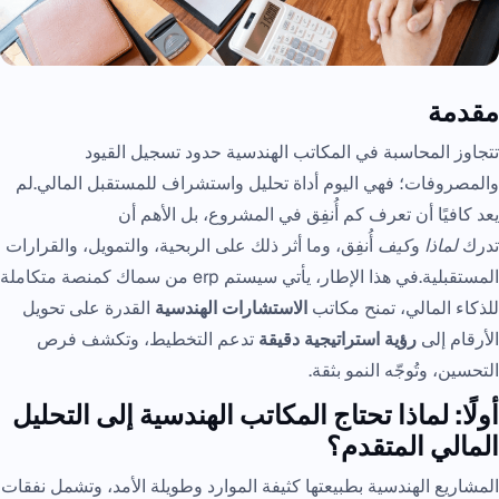
مقدمة
تتجاوز المحاسبة في المكاتب الهندسية حدود تسجيل القيود
والمصروفات؛ فهي اليوم أداة تحليل واستشراف للمستقبل المالي.لم
يعد كافيًا أن تعرف كم أُنفِق في المشروع، بل الأهم أن
تدرك
لماذا
و
كيف
أُنفِق، وما أثر ذلك على الربحية، والتمويل، والقرارات
المستقبلية.في هذا الإطار، يأتي سيستم erp من سماك كمنصة متكاملة
للذكاء المالي، تمنح مكاتب
الاستشارات الهندسية
القدرة على تحويل
الأرقام إلى
رؤية استراتيجية دقيقة
تدعم التخطيط، وتكشف فرص
التحسين، وتُوجّه النمو بثقة.
أولًا: لماذا تحتاج المكاتب الهندسية إلى التحليل
المالي المتقدم؟
المشاريع الهندسية بطبيعتها كثيفة الموارد وطويلة الأمد، وتشمل نفقات