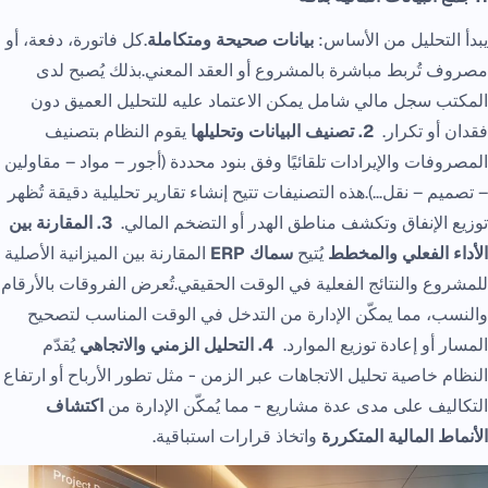
يبدأ التحليل من الأساس:
بيانات صحيحة ومتكاملة
.كل فاتورة، دفعة، أو
مصروف تُربط مباشرة بالمشروع أو العقد المعني.بذلك يُصبح لدى
المكتب سجل مالي شامل يمكن الاعتماد عليه للتحليل العميق دون
فقدان أو تكرار.
2. تصنيف البيانات وتحليلها
يقوم النظام بتصنيف
المصروفات والإيرادات تلقائيًا وفق بنود محددة (أجور – مواد – مقاولين
– تصميم – نقل…).هذه التصنيفات تتيح إنشاء تقارير تحليلية دقيقة تُظهر
توزيع الإنفاق وتكشف مناطق الهدر أو التضخم المالي.
3. المقارنة بين
الأداء الفعلي والمخطط
يُتيح
سماك ERP
المقارنة بين الميزانية الأصلية
للمشروع والنتائج الفعلية في الوقت الحقيقي.تُعرض الفروقات بالأرقام
والنسب، مما يمكّن الإدارة من التدخل في الوقت المناسب لتصحيح
المسار أو إعادة توزيع الموارد.
4. التحليل الزمني والاتجاهي
يُقدّم
النظام خاصية تحليل الاتجاهات عبر الزمن - مثل تطور الأرباح أو ارتفاع
التكاليف على مدى عدة مشاريع - مما يُمكّن الإدارة من
اكتشاف
الأنماط المالية المتكررة
واتخاذ قرارات استباقية.