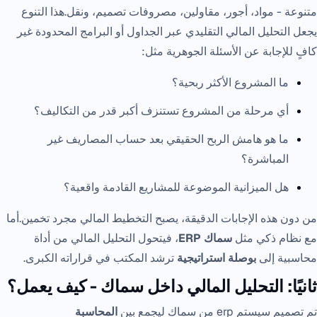
متنوعة - مواد، أجور، مقاولين، مصروفات تصميم، ونقل.هذا التنوع
يجعل التحليل المالي التقليدي عبر الجداول أو البرامج المحدودة غير
كافٍ للإجابة عن الأسئلة الجوهرية مثل:
ما المشروع الأكثر ربحية؟
أي مرحلة من المشروع تستنزف أكبر قدر من التكاليف؟
ما هو هامش الربح الحقيقي بعد حساب المصاريف غير
المباشرة؟
هل الميزانية الموضوعة للمشاريع القادمة واقعية؟
من دون هذه الإجابات الدقيقة، يصبح التخطيط المالي مجرد تخمين.أما
مع نظام ذكي مثل
سماك ERP
، فيتحول التحليل المالي من أداة
محاسبية إلى
بوصلة استراتيجية
ترشد المكتب في قراراته الكبرى.
ثانيًا: التحليل المالي داخل سماك - كيف يعمل؟
تم تصميم سيستم erp من سماك ليجمع بين
المحاسبة