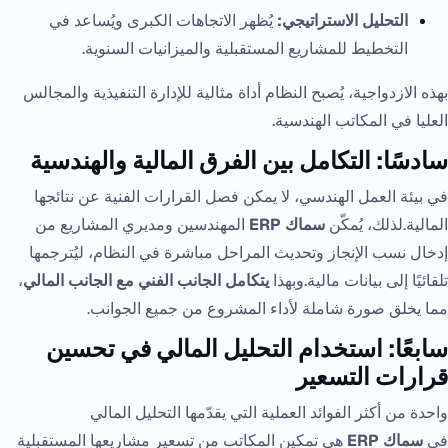
التحليل الاستراتيجي:
يُظهر الاتجاهات الكبرى ويُساعد في
التخطيط للمشاريع المستقبلية والميزانيات السنوية.
بهذه الازدواجية، يُصبح النظام أداة مثالية للإدارة التنفيذية والمجالس
العليا في المكاتب الهندسية.
سادسًا: التكامل بين الفرق المالية والهندسية
في بيئة العمل الهندسي، لا يمكن فصل القرارات الفنية عن نتائجها
المالية.لذلك، يُمكّن
سماك ERP
المهندسين ومديري المشاريع من
إدخال نسب الإنجاز وتحديث المراحل مباشرة في النظام، ليُترجمها
تلقائيًا إلى بيانات مالية.وبهذا
يتكامل الجانب الفني مع الجانب المالي
،
مما يخلق صورة شاملة لأداء المشروع من جميع الجوانب.
سابعًا: استخدام التحليل المالي في تحسين
قرارات التسعير
واحدة من أكثر الفوائد العملية التي يقدّمها التحليل المالي
في
سماك ERP
هي تمكين المكاتب من تسعير مشاريعها المستقبلية