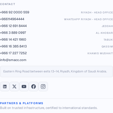
CONTACT
+966 92 0000 559
RIYADH - HEAD OFFICE
+966114964444
WHATSAPP RIYADH - HEAD OFFICE
+966 12 691 8444
JEDDAH
+966 3 889 0997
AL-KHOBAR
+966 14 421 1960
TABUK
+966 16 385 8413
QASSIM
+966 17 227 7252
KHAMIS MUSHAIT
info@smacc.com
Eastern Ring Road between exits 13–14, Riyadh, Kingdom of Saudi Arabia.
PARTNERS & PLATFORMS
Built on trusted infrastructure, certified to international standards.