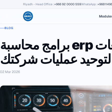
Riyadh - Head Office
:
+966 92 0000 559
WhatsApp
:
+9661149
Module
BLOG
برامج محاسبة erp متكاملة لإدارة الحسابات والمبيعات
 لتوحيد عمليات شركتك
02 Mar 2026