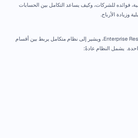
ER، مكوناته الأساسية، فوائده للشركات، وكيف يساعد التكامل بين الحسابات
ية وزيادة الأرباح.
نظام ERP هو اختصار لعبارة Enterprise Resource Planning، ويشير إلى نظام متكامل يربط بين أقسام
حدة. يشمل النظام عادةً: