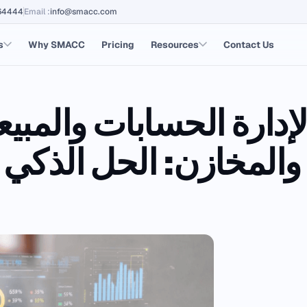
64444
Email
:
info@smacc.com
s
Why SMACC
Pricing
Resources
Contact Us
والمخازن: الحل الذكي