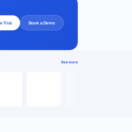
e Trial
Book a Demo
See more