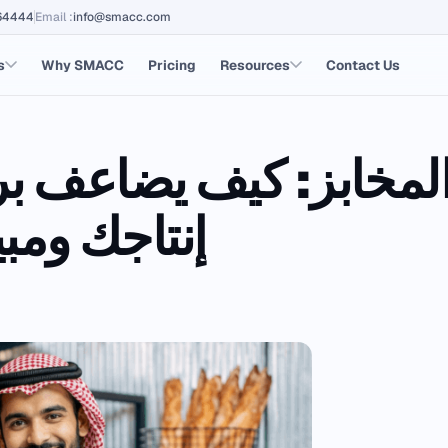
64444
Email
:
info@smacc.com
s
Why SMACC
Pricing
Resources
Contact Us
لمخابز: كيف يضاعف ب
إنتاجك ومبي