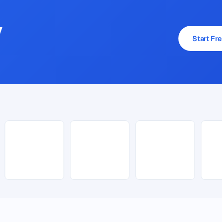
y
Start Fre