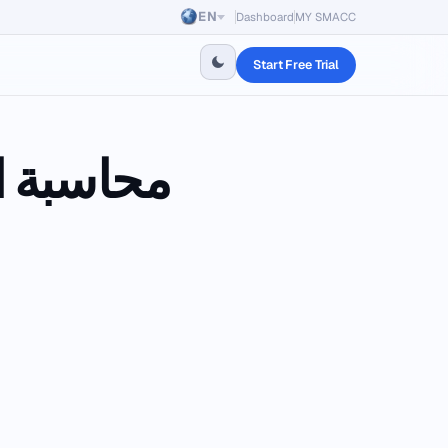
EN
Dashboard
MY SMACC
Start Free Trial
محاسبة ا