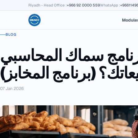
Riyadh - Head Office
:
+966 92 0000 559
WhatsApp
:
+9661149
Module
BLOG
رنامج سماك المحاسبي
عاتك؟ (برنامج المخابز)
07 Jan 2026