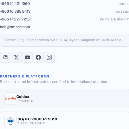
+966 14 421 1960
TABUK
+966 16 385 8413
QASSIM
+966 17 227 7252
KHAMIS MUSHAIT
info@smacc.com
Eastern Ring Road between exits 13–14, Riyadh, Kingdom of Saudi Arabia.
PARTNERS & PLATFORMS
Built on trusted infrastructure, certified to international standards.
Geidea
PAYMENTS
ISO/IEC 20000-1:2018
IT SERVICE MGMT